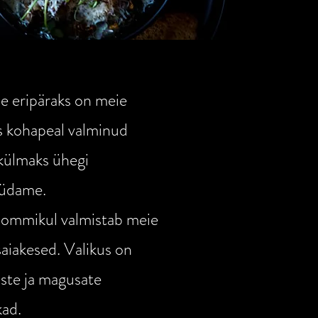
 eripäraks on meie
s kohapeal valminud
 külmaks ühegi
südame.
hommikul valmistab meie
saiakesed. Valikus on
aste ja magusate
kad.