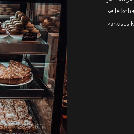
selle koh
vanuses kü