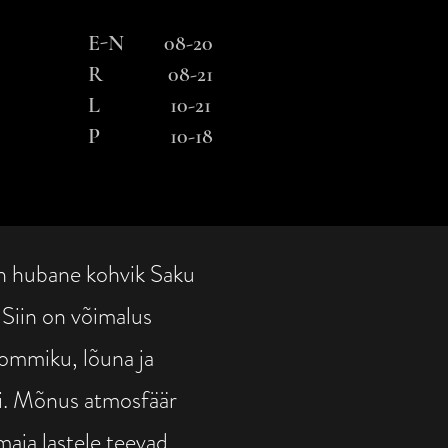
E-N 08-20
R 08-21
L 10-21
P 10-18
 hubane kohvik Saku
Siin on võimalus
ommiku, lõuna ja
i. Mõnus atmosfäär
aja lastele teevad