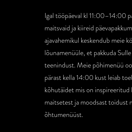
Igal tööpäeval kl 11:00–14:00 
maitsvaid ja kiireid päevapakkumi
ajavahemikul keskendub meie kö
lõunamenüüle, et pakkuda Sulle 
teenindust. Meie põhimenüü oo
pärast kella 14:00 kust
leiab to
kõhutäidet mis on inspireeritud k
maitsetest ja moodsast toidust 
õhtumenüüst.