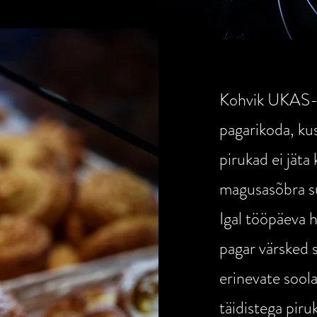
Kohvik UKAS-e
pagarikoda, ku
pirukad ei jäta
magusasõbra 
Igal tööpäeva 
pagar värsked 
erinevate sool
täidistega piru