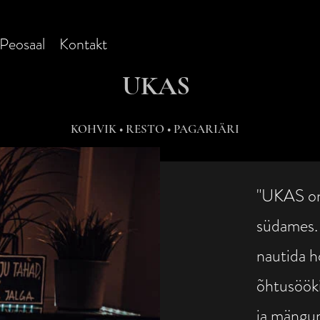
Peosaal
Kontakt
UKAS
KOHVIK • RESTO • PAGARIÄRI
"UKAS on
südames. 
nautida h
õhtusöök
ja mängum