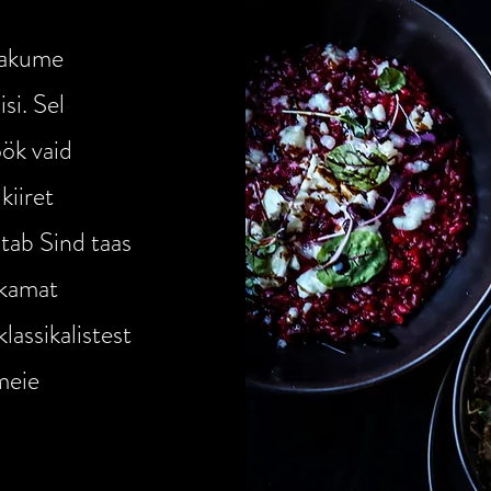
pakume
si. Sel
ök vaid
kiiret
tab Sind taas
ekamat
lassikalistest
meie