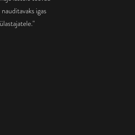
a nauditavaks igas
lastajatele."